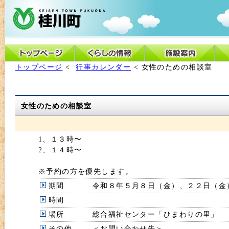
トップページ
<
行事カレンダー
< 女性のための相談室
女性のための相談室
1、１３時〜
2、１４時〜
※予約の方を優先します。
期間
令和８年５月８日（金）、２２日（金
時間
場所
総合福祉センター「ひまわりの里」
その他
＜お問い合わせ先＞