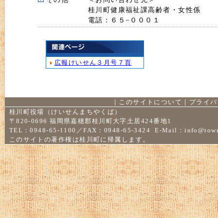
桂川町健康福祉課高齢者・女性係
電話：６５−０００１
広報けいせん３月号７頁
｜
このサイトについて
｜
プライバ
桂川町役場（けいせんまちやくば）
〒820-0696 福岡県嘉穂郡桂川町大字土居424番地1
TEL：0948-65-1100／FAX：0948-65-3424 E-Mail：
info@town
このサイトの著作権は桂川町に帰属します。