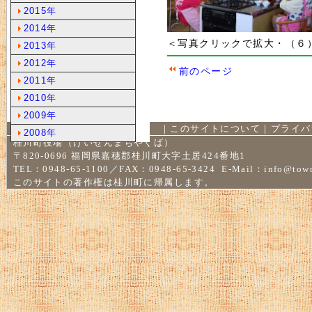
2015年
2014年
＜写真クリックで拡大・（６
2013年
2012年
前のページ
2011年
2010年
2009年
｜
このサイトについて
｜
プライバ
2008年
桂川町役場（けいせんまちやくば）
〒820-0696 福岡県嘉穂郡桂川町大字土居424番地1
TEL：0948-65-1100／FAX：0948-65-3424 E-Mail：
info@town
このサイトの著作権は桂川町に帰属します。