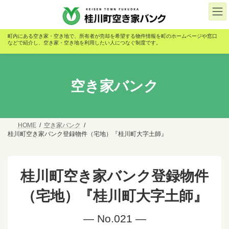
コ
ナ
ン
ビ
テ
ゲ
ン
ー
町内にある空き家・空き地で、所有者が売却を希望する物件情報を町のホームページや窓口
ツ
シ
などで紹介し、空き家・空き地を利用したい人につなぐ制度です。
へ
ョ
ス
ン
キ
に
ッ
移
空き家バンク
プ
動
HOME
空き家バンク
桂川町空き家バンク登録物件（宅地）『桂川町大字土師』
桂川町空き家バンク登録物件
（宅地）『桂川町大字土師』
― No.021 ―