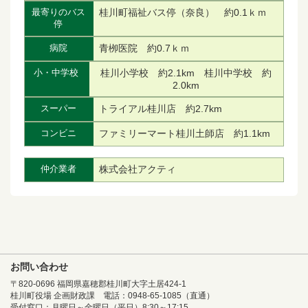
桂川町福祉バス停（奈良） 約0.1ｋｍ
最寄りのバス
停
青栁医院 約0.7ｋｍ
病院
桂川小学校 約2.1km 桂川中学校 約
小・中学校
2.0km
トライアル桂川店 約2.7km
スーパー
ファミリーマート桂川土師店 約1.1km
コンビニ
株式会社アクティ
仲介業者
お問い合わせ
〒820-0696 福岡県嘉穂郡桂川町大字土居424-1
桂川町役場 企画財政課 電話：0948-65-1085（直通）
受付窓口：月曜日～金曜日（平日）8:30～17:15