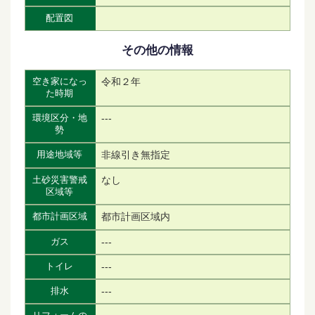
配置図
その他の情報
令和２年
空き家になっ
た時期
---
環境区分・地
勢
非線引き無指定
用途地域等
なし
土砂災害警戒
区域等
都市計画区域内
都市計画区域
---
ガス
---
トイレ
---
排水