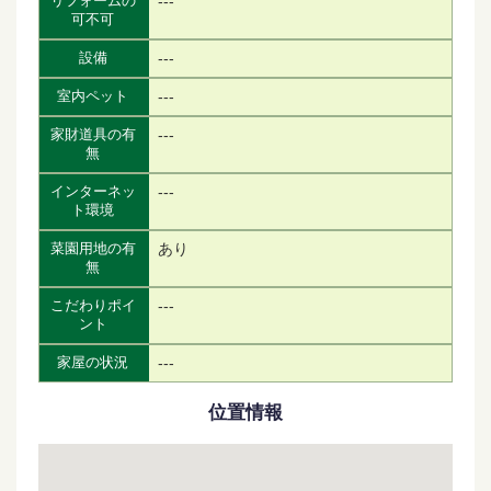
---
リフォームの
可不可
---
設備
---
室内ペット
---
家財道具の有
無
---
インターネッ
ト環境
あり
菜園用地の有
無
---
こだわりポイ
ント
---
家屋の状況
位置情報