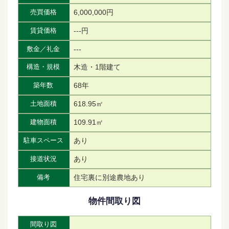
6,000,000円
売買価格
---円
賃貸価格
---
敷金／礼金
木造・1階建て
構造・規模
68年
築年数
618.95㎡
土地面積
109.91㎡
建物面積
あり
駐車スペース
あり
接道状況
住宅裏に別途農地あり
備考
物件間取り図
間取り図