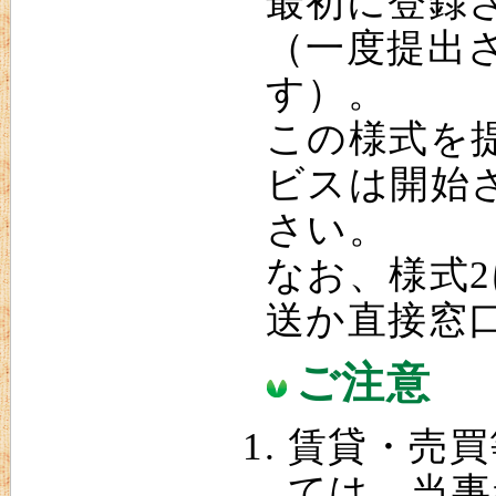
最初に登録
（一度提出
す）。
この様式を
ビスは開始
さい。
なお、様式
送か直接窓
ご注意
賃貸・売買
ては、当事