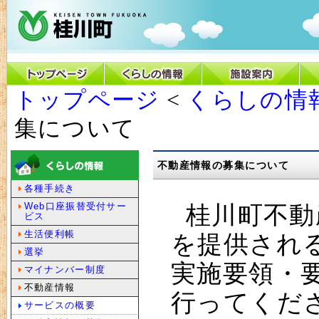
トップページ
<
くらしの情
集について
不動産情報の募集について
各種手続き
Web口座振替受付サー
桂川町不動
ビス
生活便利帳
を提供され
選挙
実施要領・
マイナンバー制度
不動産情報
行ってくだ
サービスの概要