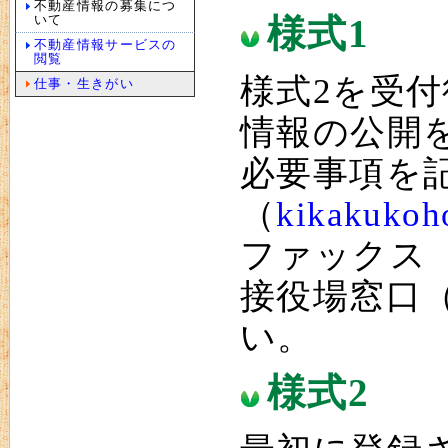
不動産情報の募集につ
いて
様式1
不動産情報サービスの
閲覧
様式2を受
仕事・生きがい
情報の公開
必要事項を
（
kikakukoh
ファックス（0
接役場窓口
い。
様式2