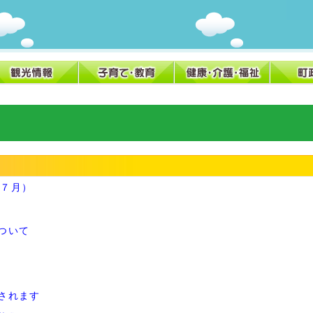
年７月）
ついて
されます