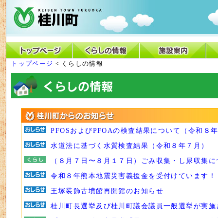
トップページ
< くらしの情報
PFOSおよびPFOAの検査結果について（令和８
水道法に基づく水質検査結果（令和８年７月）
（８月７日〜８月１７日）ごみ収集・し尿収集に
令和８年熊本地震災害義援金を受付けています！
王塚装飾古墳館再開館のお知らせ
桂川町長選挙及び桂川町議会議員一般選挙が実施