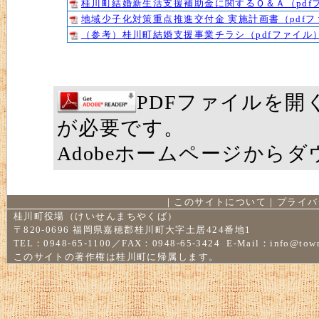
桂川町結婚新生活支援補助金に関するＱ＆Ａ（pdfフ
地域少子化対策重点推進交付金 実施計画書（pdfフ
（参考）桂川町結婚支援事業チラシ（pdfファイル）
PDFファイルを開くに
が必要です。
Adobeホームページから
｜
このサイトについて
｜
プライバ
桂川町役場（けいせんまちやくば）
〒820-0696 福岡県嘉穂郡桂川町大字土居424番地1
TEL：0948-65-1100／FAX：0948-65-3424 E-Mail：
info@town
このサイトの著作権は桂川町に帰属します。