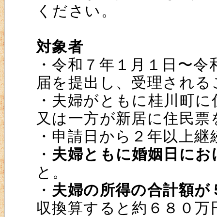
ください。
対象者
・令和７年１月１日〜令
届を提出し、受理される
・夫婦がともに桂川町に
又は一方が新居に住民票
・申請日から２年以上継
・
夫婦ともに婚姻日にお
と。
・
夫婦の所得の合計額が
収換算すると約６８０万