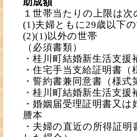
助成額
１世帯当たりの上限は次
(1)夫婦ともに29歳以
(2)(1)以外の世
（必須書類）
・桂川町結婚新生活支援
・住宅手当支給証明書（
・誓約書兼同意書（様式
・桂川町結婚新生活支援
・婚姻届受理証明書又は
謄本
・夫婦の直近の所得証明