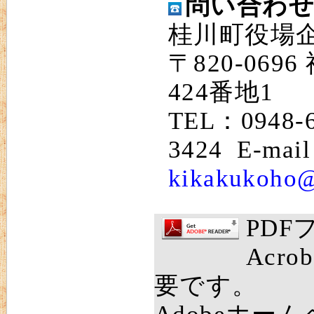
問い合わ
桂川町役場
〒820-06
424番地1
TEL：0948-
3424 E-mai
kikakukoho@
PD
Acro
要です。