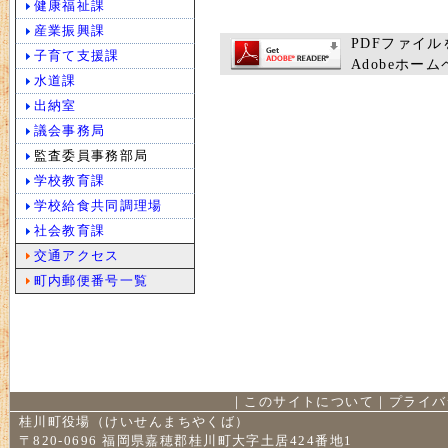
健康福祉課
産業振興課
PDFファイルを
子育て支援課
Adobeホ
水道課
出納室
議会事務局
監査委員事務部局
学校教育課
学校給食共同調理場
社会教育課
交通アクセス
町内郵便番号一覧
｜
このサイトについて
｜
プライバ
桂川町役場（けいせんまちやくば）
〒820-0696 福岡県嘉穂郡桂川町大字土居424番地1