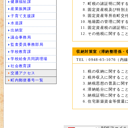
健康福祉課
町税の諸証明に関す
産業振興課
固定資産税及び特別
固定資産等所在町交
子育て支援課
地籍図の管理に関す
水道課
固定資産税の諸証明
出納室
その他税に関するこ
議会事務局
監査委員事務部局
学校教育課
収納対策室（滞納整理係・
学校給食共同調理場
TEL：0948-65-1076（内
社会教育課
税の収納に関するこ
交通アクセス
税外収入に関するこ
町内郵便番号一覧
納税思想の普及に関
滞納処分に関するこ
納税証明に関するこ
住宅新築資金等償還