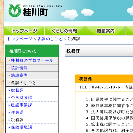
トップページ
<
各課のしごと
< 税務課
税務課
桂川町のプロフィール
統計情報
施設案内
税務係
各課のしごと
TEL：0948-65-1076（内
総務課
企画財政課
町県民税に関するこ
建設事業課
軽自動車税に関する
法人町民税及び町た
住民課
国民健康保険税の賦
税務課
鉱山税に関すること
保険環境課
その他譲与税、利子