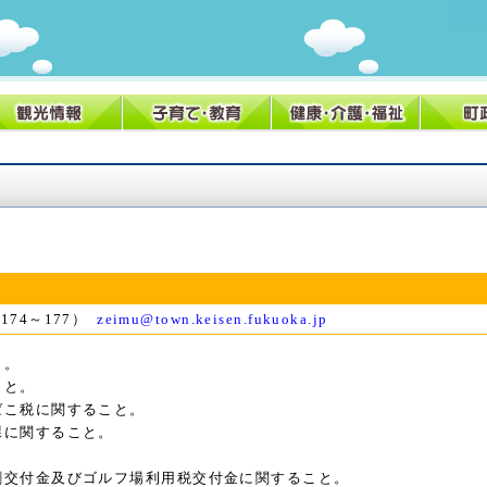
線174～177）
zeimu@town.keisen.fukuoka.jp
と。
こと。
ばこ税に関すること。
課に関すること。
。
割交付金及びゴルフ場利用税交付金に関すること。