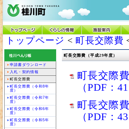
トップページ
<
町長交際費
町長交際費（平成29年度）
申請書ダウンロード
入札・契約情報
町長交際費
町長交際費
（PDF：4
町長交際費（令和8年
度）
町長交際費（令和7年
度）
町長交際費
町長交際費（令和6年
度）
（PDF：4
町長交際費（令和5年
度）