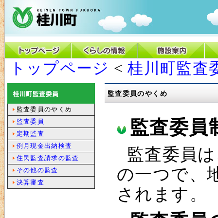
トップページ
<
桂川町監査
監査委員のやくめ
監査委員のやくめ
監査委員
監査委員
定期監査
例月現金出納検査
監査委員は
住民監査請求の監査
の一つで、
その他の監査
決算審査
されます。