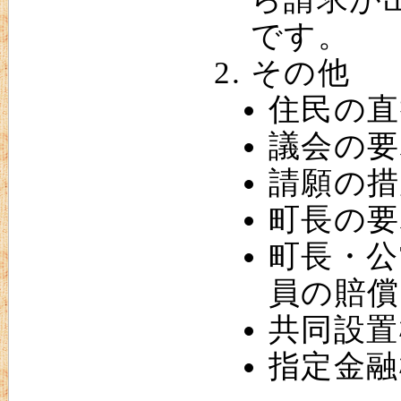
です。
その他
住民の直
議会の要
請願の措
町長の要
町長・公
員の賠償
共同設置
指定金融