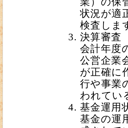
業）の保
状況が適
検査しま
決算審査
会計年度
公営企業
が正確に
行や事業
われてい
基金運用
基金の運