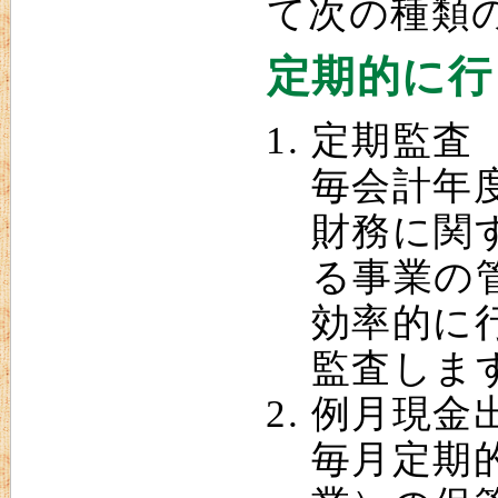
て次の種類
定期的に行
定期監査
毎会計年
財務に関
る事業の
効率的に
監査しま
例月現金
毎月定期