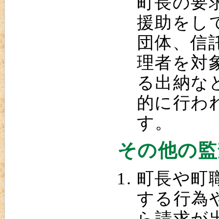
町長の要
援助をし
団体、信
理者を対
る出納な
的に行わ
す。
その他の監
町長や町
する行為
ら請求が