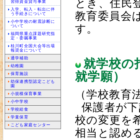
とき、住民
習得資金貸与事業
入学、転入・転出に伴
教育委員会
う手続きについて
小中学校の耐震診断に
す。
ついて
福岡県重点課題研究指
定・委嘱事業
桂川町全国大会等出場
報奨金について
通学補助
就学校の
幼稚園
就学願）
保育施設
幼保連携型認定こども
園
（学校教育法
小規模保育事業
小中学校
保護者が下
学校給食
校の変更を
学童保育
こども家庭センター
相当と認め