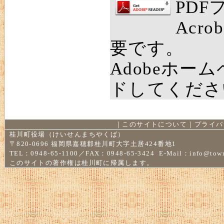
PD
Acro
要です。
Adobeホー
ドしてくださ
｜
このサイトについて
｜
プライバ
桂川町役場（けいせんまちやくば）
〒820-0696 福岡県嘉穂郡桂川町大字土居424番地1
TEL：0948-65-1100／FAX：0948-65-3424 E-Mail：
info@town
このサイトの著作権は桂川町に帰属します。