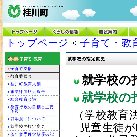
トップページ
<
子育て・教
就学校の指定変更
子育て支援
就学校の
教育委員会
桂川町教育大綱
事業評価結果報告
就学校の
総合教育会議
教育行政の目標と主要
施策
（学校教育法
就学援助について
児童生徒が
就学校の指定変更
若年者専修学校等技能