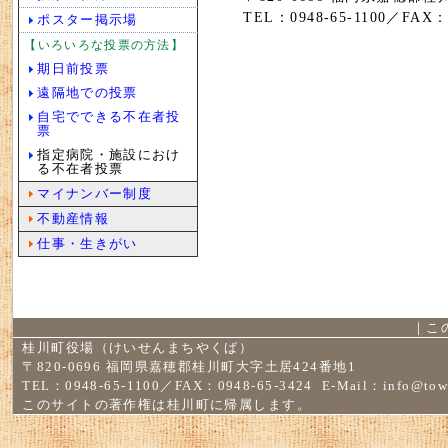
TEL：0948-65-1100／FAX：0
ポスター掲示場
【いろいろな投票の方法】
期日前投票
遠隔地での投票
自宅でできる不在者投
票
指定病院・施設におけ
る不在者投票
マイナンバー制度
不動産情報
仕事・生きがい
｜
こ
桂川町役場（けいせんまちやくば）
〒820-0696 福岡県嘉穂郡桂川町大字土居424番地1
TEL：0948-65-1100／FAX：0948-65-3424 E-Mail：
info@tow
このサイトの著作権は桂川町に帰属します。