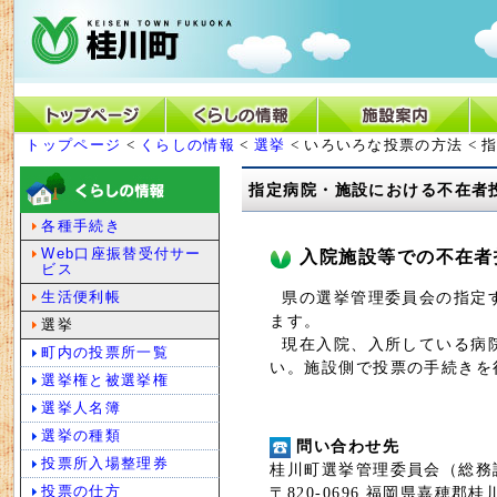
トップページ
<
くらしの情報
<
選挙
< いろいろな投票の方法 <
指定病院・施設における不在者
各種手続き
Web口座振替受付サー
入院施設等での不在者
ビス
県の選挙管理委員会の指定す
生活便利帳
ます。
選挙
現在入院、入所している病院
町内の投票所一覧
い。施設側で投票の手続きを
選挙権と被選挙権
選挙人名簿
選挙の種類
問い合わせ先
投票所入場整理券
桂川町選挙管理委員会（総務
投票の仕方
〒820-0696 福岡県嘉穂郡