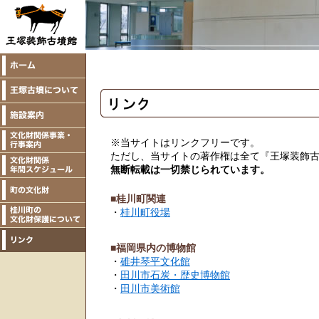
※当サイトはリンクフリーです。
ただし、当サイトの著作権は全て『王塚装飾古
無断転載は一切禁じられています。
■桂川町関連
・
桂川町役場
■福岡県内の博物館
・
碓井琴平文化館
・
田川市石炭・歴史博物館
・
田川市美術館