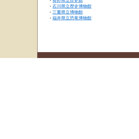
・
長野県立歴史館
・
石川県立歴史博物館
・
三重県立博物館
・
福井県立恐竜博物館