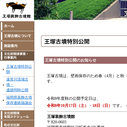
王塚古墳特別公開のお知らせ
王塚古墳特別公
開
王塚古墳は、壁画保存のため春（4月）と秋（
遠賀川流域古
す。
墳・
遺跡同時公開
福岡県装飾古墳
令和8年度秋の公開予定日は、
保存連絡協議会
令和8年10月17日（土）・18日（日）
です。
王塚装飾古墳館
〒820-0603