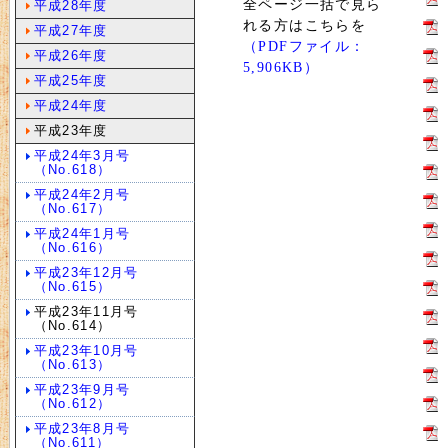
全ページ一括で見ら
平成28年度
れる方はこちらを
平成27年度
（PDFファイル：
平成26年度
5,906KB）
平成25年度
平成24年度
平成23年度
平成24年3月号
（No.618）
平成24年2月号
（No.617）
平成24年1月号
（No.616）
平成23年12月号
（No.615）
平成23年11月号
（No.614）
平成23年10月号
（No.613）
平成23年9月号
（No.612）
平成23年8月号
（No.611）