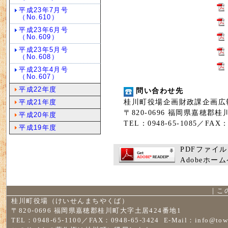
平成23年7月号
（No.610）
平成23年6月号
（No.609）
平成23年5月号
（No.608）
平成23年4月号
（No.607）
平成22年度
問い合わせ先
桂川町役場企画財政課企画広
平成21年度
〒820-0696 福岡県嘉穂郡
平成20年度
TEL：0948-65-1085／FAX：0
平成19年度
PDFファイル
Adobeホ
｜
こ
桂川町役場（けいせんまちやくば）
〒820-0696 福岡県嘉穂郡桂川町大字土居424番地1
TEL：0948-65-1100／FAX：0948-65-3424 E-Mail：
info@tow