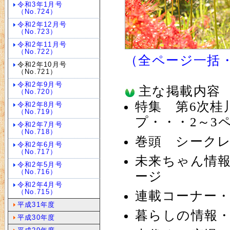
令和3年1月号
（No.724）
令和2年12月号
（No.723）
令和2年11月号
（No.722）
（全ページ一括・見
令和2年10月号
（No.721）
令和2年9月号
主な掲載内容
（No.720）
特集 第6次桂
令和2年8月号
（No.719）
プ・・・2～3
令和2年7月号
（No.718）
巻頭 シークレ
令和2年6月号
（No.717）
未来ちゃん情報
令和2年5月号
（No.716）
ージ
令和2年4月号
（No.715）
連載コーナー・
平成31年度
暮らしの情報・
平成30年度