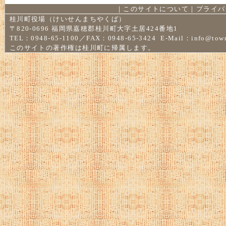
｜
このサイトについて
｜
プライバ
桂川町役場（けいせんまちやくば）
〒820-0696 福岡県嘉穂郡桂川町大字土居424番地1
TEL：0948-65-1100／FAX：0948-65-3424 E-Mail：
info@town
このサイトの著作権は桂川町に帰属します。