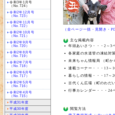
令和3年1月号
（No.724）
令和2年12月号
（No.723）
令和2年11月号
（No.722）
（全ページ一括・見開き・PDF
令和2年10月号
（No.721）
主な掲載内容
令和2年9月号
年頭あいさつ・・・2～3
（No.720）
令和2年8月号
各家庭の水道管の凍結対
（No.719）
未来ちゃん情報局 （町か
令和2年7月号
（No.718）
連載コーナー・・・13～1
令和2年6月号
暮らしの情報・・・17～2
（No.717）
令和2年5月号
古代くん広場（町のわだい
（No.716）
行事カレンダー・・・24
令和2年4月号
（No.715）
平成31年度
閲覧方法
平成30年度