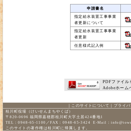
申請書名
指定給水装置工事事業
者更新について
指定給水装置工事事業
者更新
任意様式記入例
PDFファイルを
Adobeホ
｜
このサイトについて
｜
プライバ
桂川町役場（けいせんまちやくば）
〒820-0696 福岡県嘉穂郡桂川町大字土居424番地1
TEL：0948-65-1100／FAX：0948-65-3424 E-Mail：
info@town
このサイトの著作権は桂川町に帰属します。