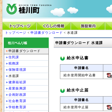
トップページ
<
申請書ダウンロード
< 水道課
申請書ダウンロード 水道課
申請書ダウンロード
住民課
給水申込書
税務課
申請書名
保険環境課
給水使用開始申込書
水道課
健康福祉課
産業振興課
給水中止届
企画財政課
申請書名
社会教育課
学校教育課
給水使用中止届