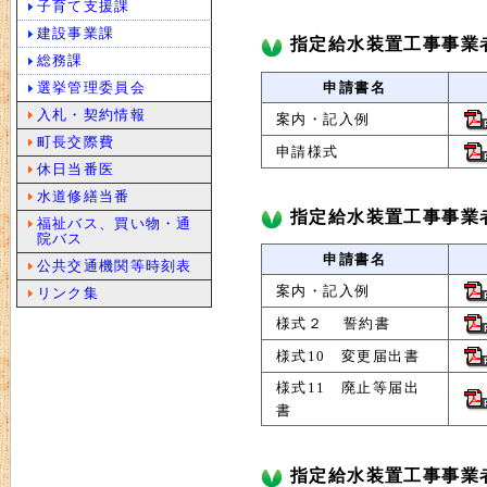
子育て支援課
建設事業課
指定給水装置工事事業
総務課
申請書名
選挙管理委員会
入札・契約情報
案内・記入例
町長交際費
申請様式
休日当番医
水道修繕当番
指定給水装置工事事業
福祉バス、買い物・通
院バス
申請書名
公共交通機関等時刻表
案内・記入例
リンク集
様式２ 誓約書
様式10 変更届出書
様式11 廃止等届出
書
指定給水装置工事事業