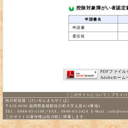
控除対象障がい者認定
申請書名
申請書
委任状
PDFファイルを
Adobeホ
｜
このサイトについて
｜
プライバ
桂川町役場（けいせんまちやくば）
〒820-0696 福岡県嘉穂郡桂川町大字土居424番地1
TEL：0948-65-1100／FAX：0948-65-3424 E-Mail：
info@town
このサイトの著作権は桂川町に帰属します。