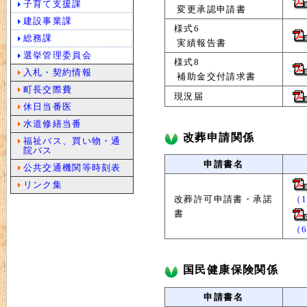
子育て支援課
変更承認申請書
建設事業課
様式6
総務課
実績報告書
選挙管理委員会
様式8
入札・契約情報
補助金交付請求書
町長交際費
現況届
休日当番医
水道修繕当番
改葬申請関係
福祉バス、買い物・通
院バス
申請書名
公共交通機関等時刻表
リンク集
改葬許可申請書・承諾
（1
書
（6
国民健康保険関係
申請書名