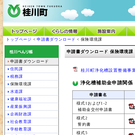
トップページ
<
申請書ダウンロード
< 保険環境課
申請書ダウンロード 保険環境課
申請書ダウンロード
住民課
桂川町浄化槽設置整備事業
税務課
浄化槽補助金申請関係
保険環境課
水道課
申請書名
健康福祉課
様式1および1-2
産業振興課
補助金交付申請書
企画財政課
様式2
社会教育課
誓約書
学校教育課
様式5