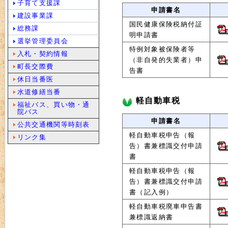
子育て支援課
申請書名
建設事業課
国民健康保険税納付証
総務課
明申請書
選挙管理委員会
特例対象被保険者等
入札・契約情報
（非自発的失業者）申
町長交際費
告書
休日当番医
水道修繕当番
軽自動車税
福祉バス、買い物・通
院バス
申請書名
公共交通機関等時刻表
軽自動車税申告（報
リンク集
告）書兼標識交付申請
書
軽自動車税申告（報
告）書兼標識交付申請
書（記入例）
軽自動車税廃車申告書
兼標識返納書