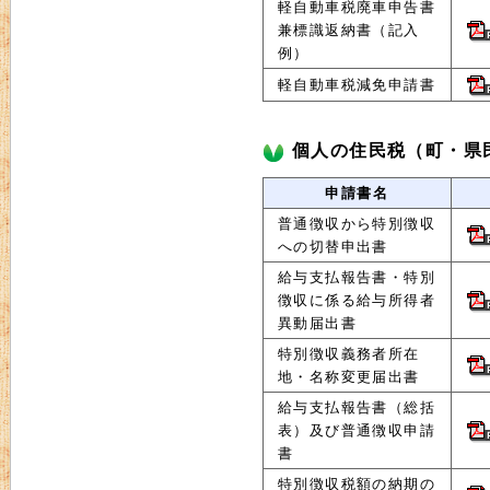
軽自動車税廃車申告書
兼標識返納書（記入
例）
軽自動車税減免申請書
個人の住民税（町・県
申請書名
普通徴収から特別徴収
への切替申出書
給与支払報告書・特別
徴収に係る給与所得者
異動届出書
特別徴収義務者所在
地・名称変更届出書
給与支払報告書（総括
表）及び普通徴収申請
書
特別徴収税額の納期の