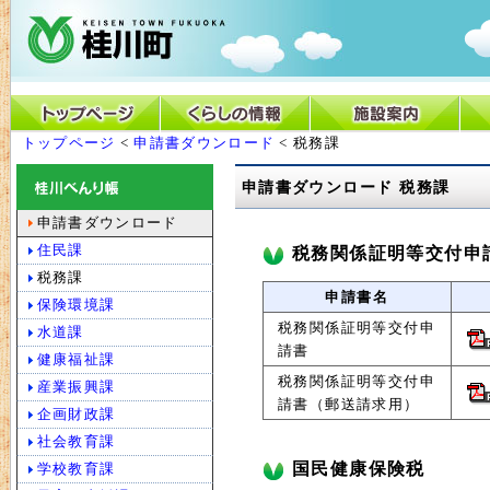
トップページ
<
申請書ダウンロード
< 税務課
申請書ダウンロード 税務課
申請書ダウンロード
住民課
税務関係証明等交付申
税務課
申請書名
保険環境課
税務関係証明等交付申
水道課
請書
健康福祉課
税務関係証明等交付申
産業振興課
請書（郵送請求用）
企画財政課
社会教育課
国民健康保険税
学校教育課