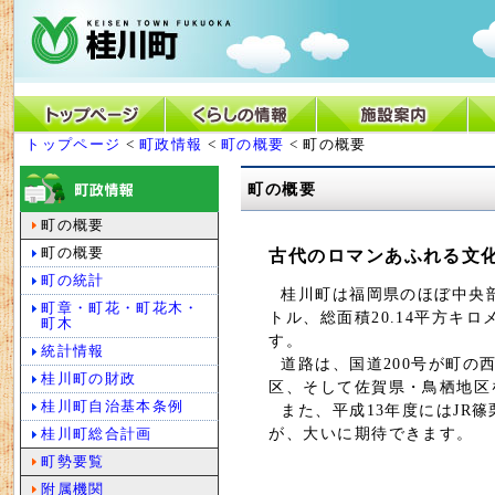
トップページ
<
町政情報
<
町の概要
< 町の概要
町の概要
町の概要
町の概要
古代のロマンあふれる文
町の統計
桂川町は福岡県のほぼ中央部、
町章・町花・町花木・
トル、総面積20.14平方
町木
す。
統計情報
道路は、国道200号が町の
桂川町の財政
区、そして佐賀県・鳥栖地区
桂川町自治基本条例
また、平成13年度にはJR
が、大いに期待できます。
桂川町総合計画
町勢要覧
附属機関