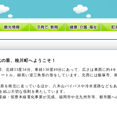
化の里、桂川町へようこそ！
北緯33度34分、東経130度40分にあって、広さは東西に約4
キロメートル。細長い逆三角形の形をしています。北西には飯塚市、
西肩を南北に走っているほか、八木山バイパスや冷水道路なども
を結ぶ大切な役割を果たしています。
篠栗線・筑豊本線電化事業が完成。福岡市や北九州市等、都市圏へ