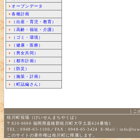
オープンデータ
各種計画
（出産・育児・教育）
（高齢・福祉・介護）
（ゴミ・環境）
（健康・医療）
（男女共同）
（都市計画）
（防災）
（施策・計画）
（町誌編さん）
｜
こ
桂川町役場（けいせんまちやくば）
〒820-0696 福岡県嘉穂郡桂川町大字土居424番地1
TEL：0948-65-1100／FAX：0948-65-3424 E-Mail：
info@tow
このサイトの著作権は桂川町に帰属します。