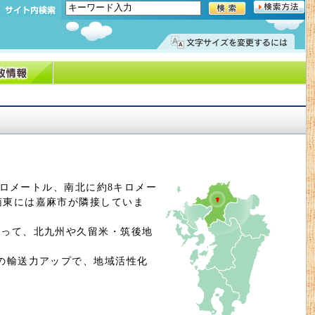
キロメートル、南北に約8キロメー
南東には嘉麻市が隣接していま
あって、北九州や久留米・筑後地
の輸送力アップで、地域活性化