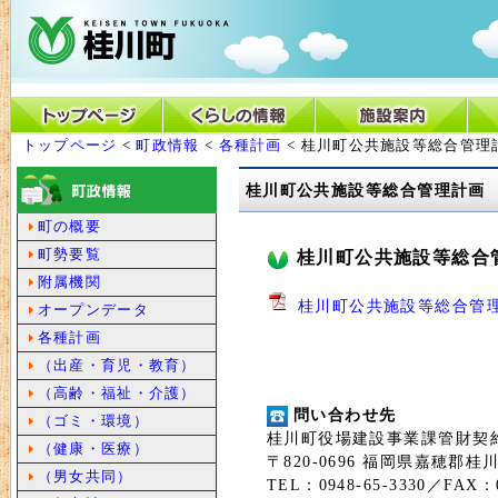
トップページ
<
町政情報
<
各種計画
< 桂川町公共施設等総合管理
桂川町公共施設等総合管理計画
町の概要
町勢要覧
桂川町公共施設等総合
附属機関
桂川町公共施設等総合管理計
オープンデータ
各種計画
（出産・育児・教育）
（高齢・福祉・介護）
問い合わせ先
（ゴミ・環境）
桂川町役場建設事業課管財契
（健康・医療）
〒820-0696 福岡県嘉穂郡桂
（男女共同）
TEL：0948-65-3330／FAX：0