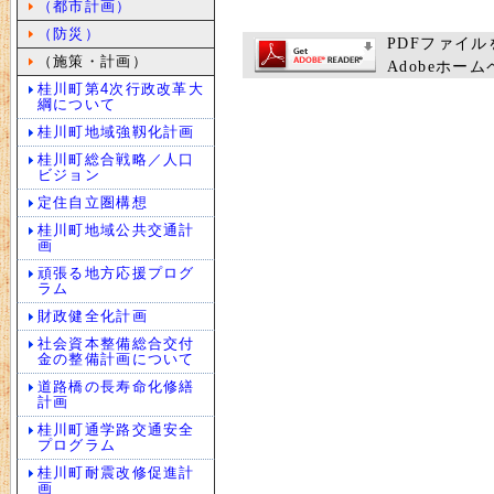
（都市計画）
（防災）
PDFファイルを
（施策・計画）
Adobeホ
桂川町第4次行政改革大
綱について
桂川町地域強靱化計画
桂川町総合戦略／人口
ビジョン
定住自立圏構想
桂川町地域公共交通計
画
頑張る地方応援プログ
ラム
財政健全化計画
社会資本整備総合交付
金の整備計画について
道路橋の長寿命化修繕
計画
桂川町通学路交通安全
プログラム
桂川町耐震改修促進計
画