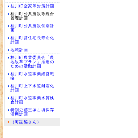
桂川町空家等対策計画
桂川町公共施設等総合
管理計画
桂川町公共施設個別計
画
桂川町営住宅長寿命化
計画
地域計画
桂川町農業委員会「農
地改革プラン」推進の
ための活動計画
桂川町水道事業経営戦
略
桂川町上下水道耐震化
計画
桂川町水道事業水質検
査計画
特別史跡王塚古墳保存
活用計画
（町誌編さん）