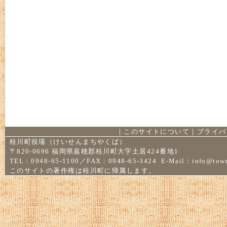
｜
このサイトについて
｜
プライバ
桂川町役場（けいせんまちやくば）
〒820-0696 福岡県嘉穂郡桂川町大字土居424番地1
TEL：0948-65-1100／FAX：0948-65-3424 E-Mail：
info@town
このサイトの著作権は桂川町に帰属します。