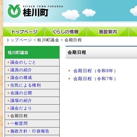
トップページ
< 桂川町議会 < 会期日程
会期日程
議会のしごと
議員の紹介
会期日程（令和8年）
議会の構成
会期日程（令和7年）
住民による権利
会議の公開
議場の紹介
議会だより
会期日程
一般質問
施政方針・行政報告