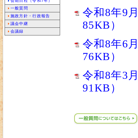
会期日程（令和7年）
一般質問
令和8年9
施政方針・行政報告
85KB）
議会中継
会議録
令和8年6
76KB）
令和8年3
91KB）