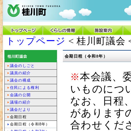
トップページ
< 桂川町議会 
会期日程（令和8年）
議会のしごと
議員の紹介
本会議、
※
議会の構成
いものにつ
住民による権利
会議の公開
なお、日程
議場の紹介
議会だより
があります
会期日程
合わせくだ
会期日程（令和8年）