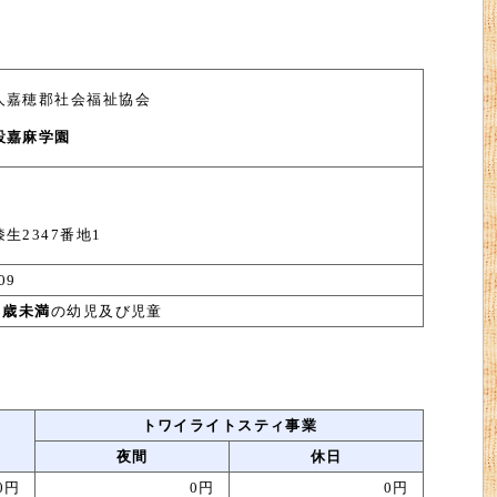
人嘉穂郡社会福祉協会
設嘉麻学園
生2347番地1
09
8歳未満
の幼児及び児童
トワイライトスティ事業
夜間
休日
0円
0円
0円