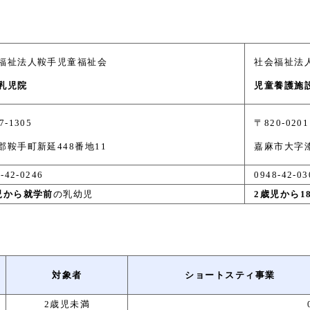
福祉法人鞍手児童福祉会
社会福祉法
乳児院
児童養護施
7-1305
〒820-0201
郡鞍手町新延448番地11
嘉麻市大字漆
-42-0246
0948-42-03
児から就学前
の乳幼児
2歳児から1
対象者
ショートスティ事業
2歳児未満