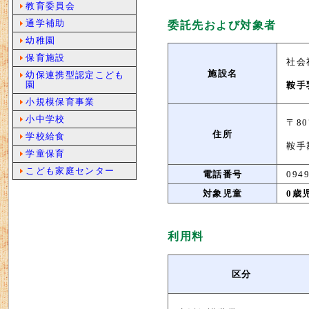
教育委員会
通学補助
委託先および対象者
幼稚園
保育施設
社会
施設名
幼保連携型認定こども
園
鞍手
小規模保育事業
小中学校
〒80
住所
学校給食
鞍手
学童保育
こども家庭センター
電話番号
0949
対象児童
0歳
利用料
区分