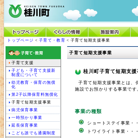
トップページ
<
子育て・教育
< 子育て短期支援事業
子育て短期支援事業
子育て支援
子ども・子育て支援新
桂川町子育て短期支援
制度について
子育て短期支援事業とは、保
幼児教育・保育の無償
化
施設でお預かりする事業です
第2子以降保育料無償化
子育て短期支援事業
病児保育事業
事業の種類
一時預かり事業
ショートステイ事業・
延長保育事業
トワイライト事業・・
こども誰でも通園制度