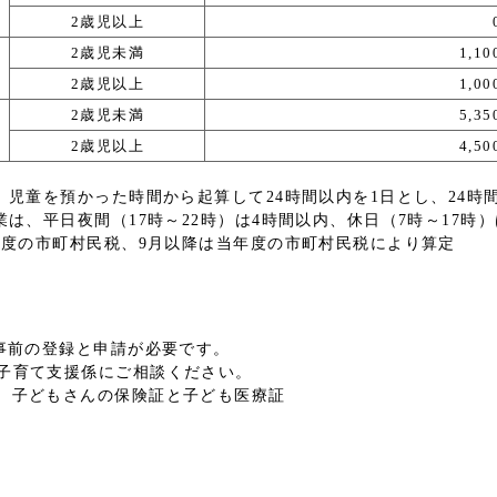
2歳児以上
2歳児未満
1,1
2歳児以上
1,0
2歳児未満
5,3
2歳児以上
4,5
児童を預かった時間から起算して24時間以内を1日とし、24時
は、平日夜間（17時～22時）は4時間以内、休日（7時～17時）
年度の市町村民税、9月以降は当年度の市町村民税により算定
事前の登録と申請が必要です。
子育て支援係にご相談ください。
、子どもさんの保険証と子ども医療証