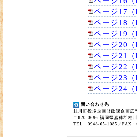
ページ16（
ページ17（
ページ18（
ページ19（
ページ20（
ページ21（
ページ22（
ページ23（
ページ24（
問い合わせ先
桂川町役場企画財政課企画広
〒820-0696 福岡県嘉穂郡桂
TEL：0948-65-1085／FAX：0