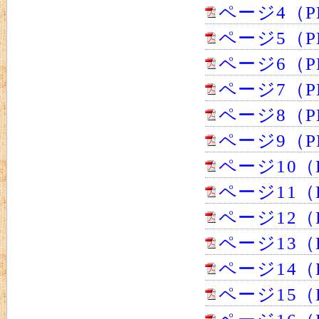
ページ4（P
ページ5（P
ページ6（P
ページ7（P
ページ8（P
ページ9（P
ページ10（
ページ11（
ページ12（
ページ13（
ページ14（
ページ15（