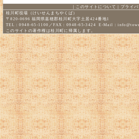
｜
このサイトについて
｜
プライバ
桂川町役場（けいせんまちやくば）
〒820-0696 福岡県嘉穂郡桂川町大字土居424番地1
TEL：0948-65-1100／FAX：0948-65-3424 E-Mail：
info@town
このサイトの著作権は桂川町に帰属します。