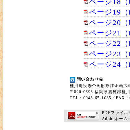
ページ18（
ページ19（
ページ20（
ページ21（
ページ22（
ページ23（
ページ24（
問い合わせ先
桂川町役場企画財政課企画広
〒820-0696 福岡県嘉穂郡桂
TEL：0948-65-1085／FAX：0
PDFファイルを
Adobeホ