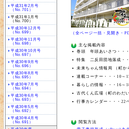
平成31年2月号
（No.701）
平成31年1月号
（No.700）
平成30年12月号
（No.699）
（全ページ一括・見開き・PDF
平成30年11月号
（No.698）
主な掲載内容
平成30年10月号
巻頭 年頭あいさつ・・・
（No.697）
特集 二反田団地落成・・
平成30年9月号
（No.696）
未来ちゃん情報局 （町か
平成30年8月号
連載コーナー・・・10～1
（No.695）
平成30年7月号
暮らしの情報・・・16～1
（No.694）
古代くん広場（町のわだい
平成30年6月号
（No.693）
行事カレンダー・・・22
平成30年5月号
（No.692）
平成30年4月号
閲覧方法
（No.691）