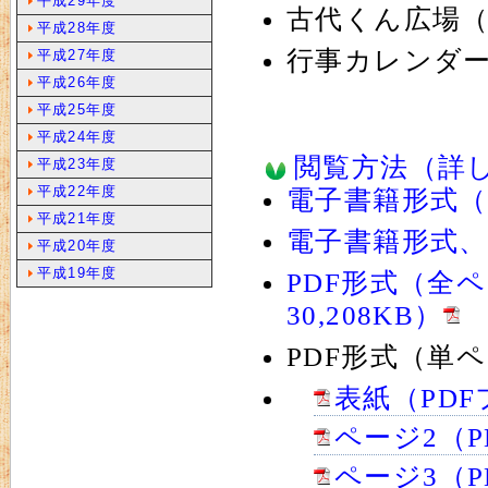
平成29年度
古代くん広場（
平成28年度
行事カレンダー
平成27年度
平成26年度
平成25年度
平成24年度
閲覧方法（詳
平成23年度
平成22年度
電子書籍形式（e
平成21年度
電子書籍形式
平成20年度
平成19年度
PDF形式（全
30,208KB）
PDF形式（単
表紙（PDF
ページ2（P
ページ3（P