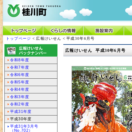
トップページ
< 広報けいせん < 平成30年6月号
広報けいせん 平成30年6月号
令和8年度
令和7年度
令和6年度
令和5年度
令和4年度
令和3年度
令和2年度
平成31年度
平成30年度
平成31年3月号
（No.702）