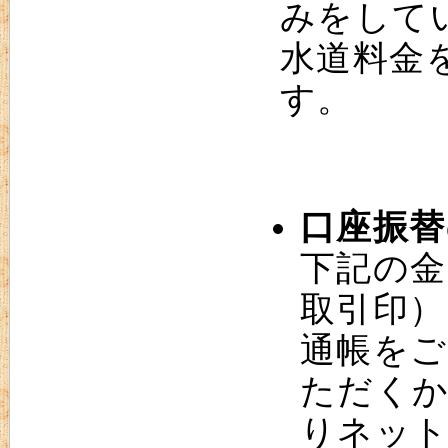
みをして
水道料金
す。
口座振替
下記の金
取引印）
通帳をご
ただく
りネッ