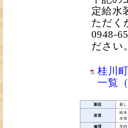
定給水
ただく
0948
ださい
桂川
一覧（
新設
新し
給水
改造
水管
修理
宅内