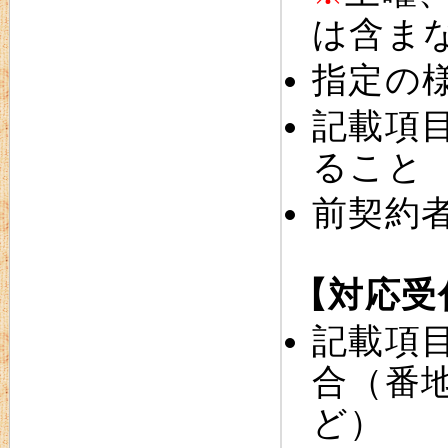
は含ま
指定の
記載項
ること
前契約
【対応受
記載項
合（番
ど）