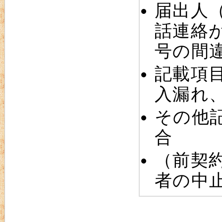
届出人
話連絡
号の間
記載項
入漏れ
その他
合
（前契
者の中