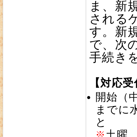
ま、新
される
す。新
で、次
手続き
【対応受
開始（
までに
と
土曜
※