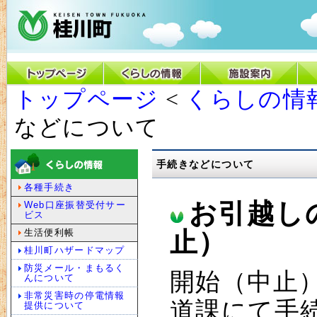
トップページ
<
くらしの情
などについて
手続きなどについて
各種手続き
お引越し
Web口座振替受付サー
ビス
生活便利帳
止）
桂川町ハザードマップ
防災メール・まもるく
開始（中止
んについて
非常災害時の停電情報
道課にて手
提供について