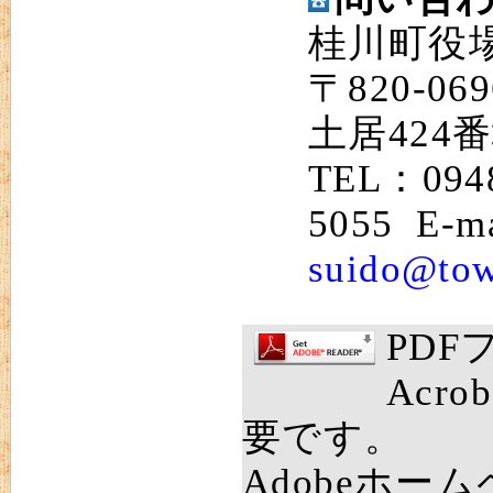
桂川町役
〒820-
土居424番
TEL：094
5055 E-m
suido@tow
PD
Acro
要です。
Adobeホー