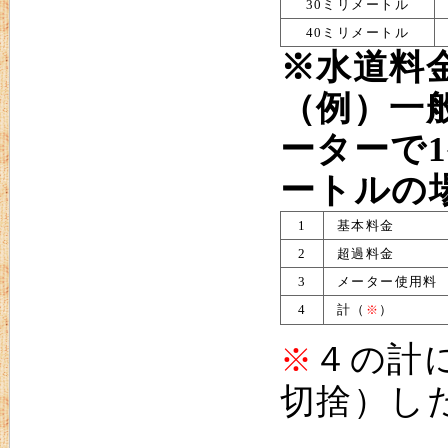
30ミリメートル
40ミリメートル
※水道料
（例）一般
ーターで
ートルの
1
基本料金
2
超過料金
3
メーター使用料
4
計（
）
※
４の計
※
切捨）し