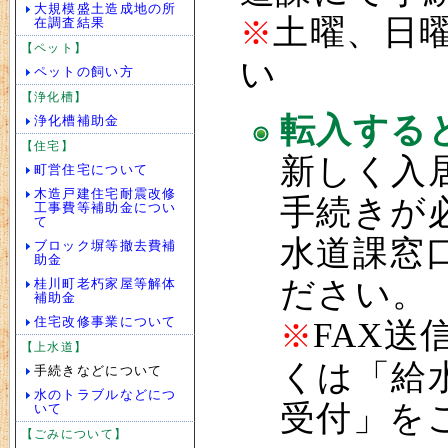
大規模盛土造成地の所
土曜、日
在調査結果
※
【ペット】
い
ペットの飼い方
【浄化槽】
転入する
浄化槽補助金
【住宅】
新しく入
町営住宅について
木造戸建住宅耐震改修
手続きが
工事費等補助金につい
て
水道課窓
ブロック塀等撤去費補
助金
ださい。
桂川町老朽家屋等解体
補助金
住宅改修事業について
FAX
※
【上水道】
くは「給
手続きなどについて
水のトラブルなどにつ
受付」を
いて
【ごみについて】