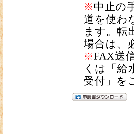
中止の
※
道を使わ
ます。転
場合は、
FAX
※
くは「給
受付」を