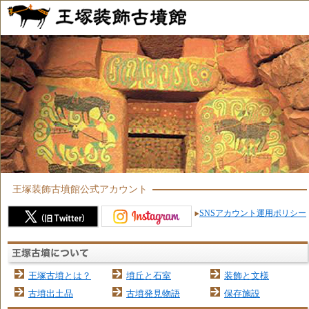
王塚装飾古墳館公式アカウント
SNSアカウント運用ポリシー
王塚古墳とは？
墳丘と石室
装飾と文様
古墳出土品
古墳発見物語
保存施設