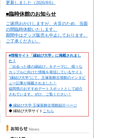
更新しました（2026/8/6）
■臨時休館のお知らせ
ご迷惑おかけしますが、火災のため、当面
の間臨時休館いたします。
期間中はグッズ販売も中止しております。
ご了承ください。
■情報サイト「縁結び大学」に掲載されまし
た！
「出会った後の縁結び」をテーマに、様々な
カップルに向けた情報を発信しているサイト
"縁結び大学”にて、王塚装飾古墳館のインタビ
ュー記事が掲載されました！
福岡県のおすすめデートスポットとして紹介
されています。ぜひ、ご覧ください！
◆
縁結び大学 王塚装飾古墳館紹介ページ
◆ 縁結び大学サイト
こちら