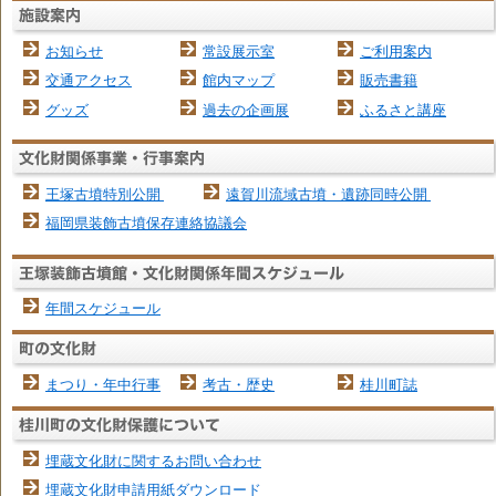
お知らせ
常設展示室
ご利用案内
交通アクセス
館内マップ
販売書籍
グッズ
過去の企画展
ふるさと講座
王塚古墳特別公開
遠賀川流域古墳・遺跡同時公開
福岡県装飾古墳保存連絡協議会
年間スケジュール
まつり・年中行事
考古・歴史
桂川町誌
埋蔵文化財に関するお問い合わせ
埋蔵文化財申請用紙ダウンロード